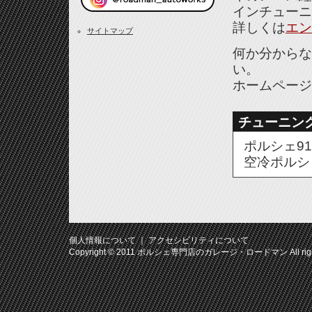
インチューニ
詳しくは
エン
サイトマップ
何か分からな
い。
ホームページ
チューニン
ポルシェ911
空冷ポルシ
個人情報について
｜
アクセシビリティについて
Copyright © 2011
ポルシェ専門店のガレージ・ロードマン
All ri