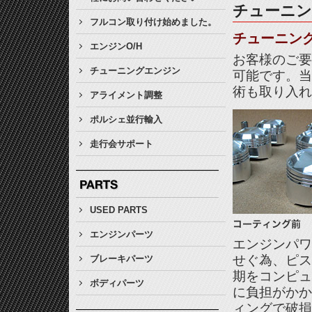
チューニ
フルコン取り付け始めました。
チューニン
エンジンO/H
お客様のご要
チューニングエンジン
可能です。当
術も取り入れ
アライメント調整
ポルシェ並行輸入
走行会サポート
USED PARTS
エンジンパーツ
エンジンパワ
せぐ為、ピス
ブレーキパーツ
期をコンピュ
ボディパーツ
に負担がかか
ィングで破損