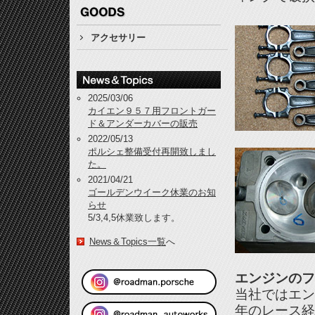
アクセサリー
2025/03/06
カイエン９５７用フロントガー
ド＆アンダーカバーの販売
2022/05/13
ポルシェ整備受付再開致しまし
た。
2021/04/21
ゴールデンウイーク休業のお知
らせ
5/3,4,5休業致します。
News＆Topics一覧
へ
エンジンのフ
当社ではエン
年のレース経